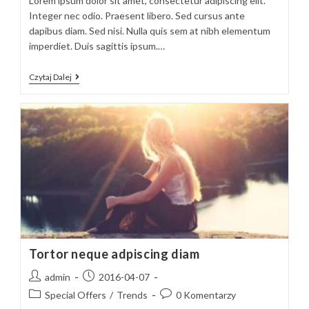
Lorem ipsum dolor sit amet, consectetur adipiscing elit.
Integer nec odio. Praesent libero. Sed cursus ante
dapibus diam. Sed nisi. Nulla quis sem at nibh elementum
imperdiet. Duis sagittis ipsum.…
Sociosqu
Czytaj Dalej
Ad
Litora
Torquent
Tortor neque adpiscing diam
Post
Post
admin
2016-04-07
author:
published:
Post
Post
Special Offers
/
Trends
0 Komentarzy
category:
comments: