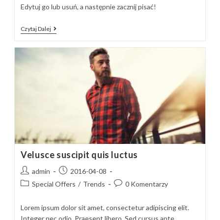
Edytuj go lub usuń, a następnie zacznij pisać!
Witaj,
Czytaj Dalej
Świecie!
Velusce suscipit quis luctus
Post
Post
admin
2016-04-08
author:
published:
Post
Post
Special Offers
/
Trends
0 Komentarzy
category:
comments:
Lorem ipsum dolor sit amet, consectetur adipiscing elit.
Integer nec odio. Praesent libero. Sed cursus ante