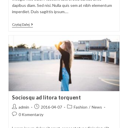
dapibus diam. Sed nisi. Nulla quis sem at nibh elementum
imperdiet. Duis sagittis ipsum.…
Velusce
Czytaj Dalej
Suscipit
Quis
Luctus
Sociosqu ad litora torquent
Post
Post
Post
admin
2016-04-07
Fashion
/
News
author:
published:
category:
Post
0 Komentarzy
comments: