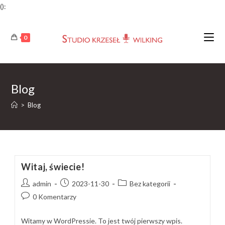
():
Skip
to
0
content
Blog
>
Blog
Witaj, świecie!
Post
Post
Post
admin
2023-11-30
Bez kategorii
author:
published:
category:
Post
0 Komentarzy
comments:
Witamy w WordPressie. To jest twój pierwszy wpis.