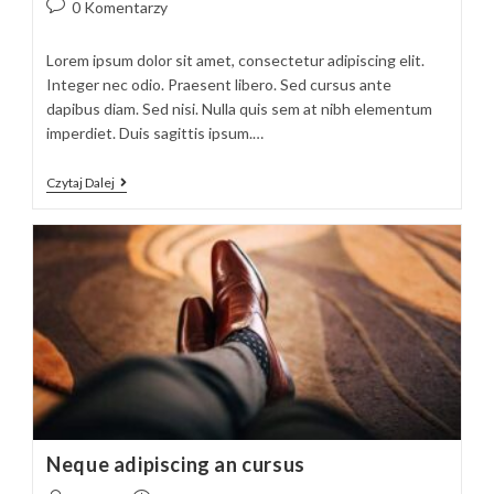
author:
published:
category:
Post
0 Komentarzy
comments:
Lorem ipsum dolor sit amet, consectetur adipiscing elit.
Integer nec odio. Praesent libero. Sed cursus ante
dapibus diam. Sed nisi. Nulla quis sem at nibh elementum
imperdiet. Duis sagittis ipsum.…
Duis
Czytaj Dalej
Sagitis
Ipsum
Prasent
Neque adipiscing an cursus