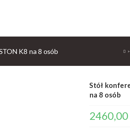
STON K8 na 8 osób
>
Stół konfe
na 8 osób
2460,0