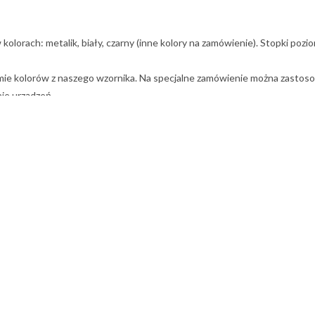
lorach: metalik, biały, czarny (inne kolory na zamówienie). Stopki poz
mie kolorów z naszego wzornika. Na specjalne zamówienie można zastos
nie urządzeń.
yfikować bez dodatkowych opłat. Istnieje także możliwość całkowitej p
 na metalowym stelażu, który zapewnia trwałość oraz stabilność. Wybór
k
sażenia biura czy sali konferencyjnej. Na życzenie dostępne są inne kol
yposażony jest w
stopki poziomujące
, które zapewniają stabilność naw
 Boston K20 jest doskonałym rozwiązaniem do nowoczesnych przestrzeni, 
elektronicznych, takich jak laptop, projektor czy telewizor, bez koniec