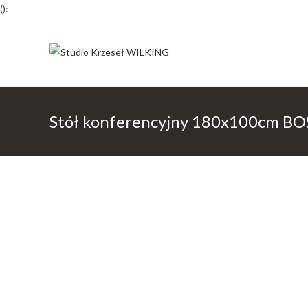
():
Skip
to
content
Stół konferencyjny 180x100cm BO