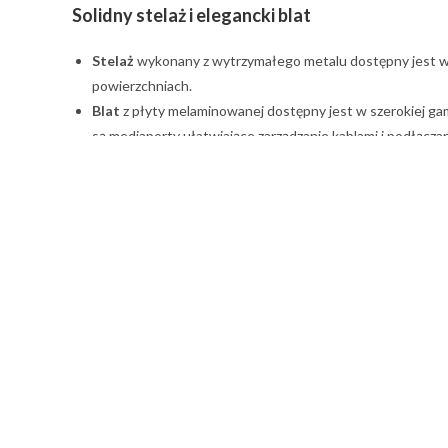
Solidny stelaż i elegancki blat
Stelaż
wykonany z wytrzymałego metalu dostępny jest w ko
powierzchniach.
Blat
z płyty melaminowanej dostępny jest w szerokiej ga
są mediaporty ułatwiające zarządzanie kablami i podłącza
Indywidualny projekt w cenie
Po zakupie oferujemy projekt stołu, który można lekko zmod
Stół Boston charakteryzuje się
solidną konstrukcją
, opartą
– pozwala na łatwą integrację stołu z innymi elementami wypo
indywidualnych wymagań estetycznych. Dodatkowo, stół w
funkcjonalny w każdym pomieszczeniu.
Opcjonalne mediaporty
Dzięki
mediaportom
, które można zamówić jako opcję, stół
mediów. Mediaporty umożliwiają wygodne podłączenie urządzeń 