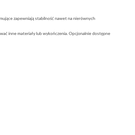
iomujące zapewniają stabilność nawet na nierównych
ować inne materiały lub wykończenia. Opcjonalnie dostępne
rzebudowy projektu – wycena indywidualna.
oloru stelaża
– dostępne opcje to metalik, biały oraz czarny
ory, co daje szerokie możliwości dopasowania do
et na nierównych powierzchniach, co sprawia, że będzie on
gdzie istotne jest zarządzanie kablami oraz dostęp do
zności plątaniny kabli, co wpływa na estetykę i komfort