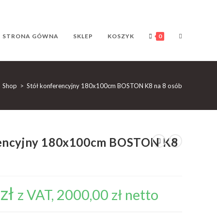
TOGGLE
STRONA GÓWNA
SKLEP
KOSZYK
0
WEBSITE
Shop
>
Stół konferencyjny 180x100cm BOSTON K8 na 8 osób
SEARCH
rencyjny 180x100cm BOSTON K8
0
zł
z VAT,
2000,00
zł
netto