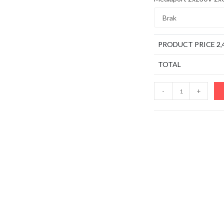
PRODUCT PRICE
2,
TOTAL
ilość
-
+
Stół
konferencyjny
180x100cm
BOSTON
K8
na
8
osób