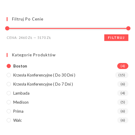
Filtruj Po Cenie
Cena
Cena
FILTRUJ
CENA:
2460 ZŁ
—
5170 ZŁ
min.
maks.
Kategorie Produktów
Boston
(4)
Krzesła Konferencyjne ( Do 30 Dni )
(15)
Krzesła Konferencyjne ( Do 7 Dni )
(6)
Lambada
(4)
Medison
(5)
Prima
(6)
Walc
(6)