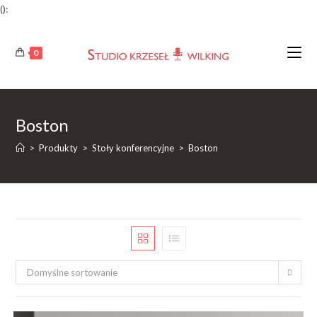
():
Skip
to
0
content
Boston
>
Produkty
>
Stoły konferencyjne
>
Boston
Domyślne sortowanie